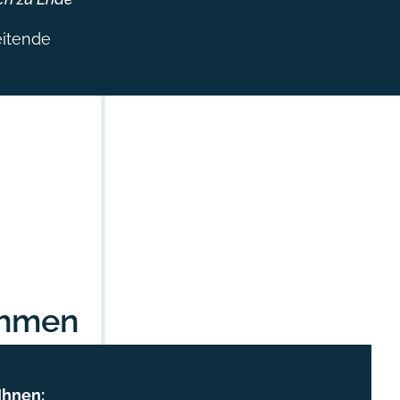
itende
ehmen
hnen:​​