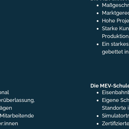
Maßgeschn
Marktgerec
Hohe Proje
Starke Kun
Produktion
Ein stark
gebettet i
Die MEV-Schule
onal
Eisenbahnb
erüberlassung,
Eigene Sc
rägen
Standorte 
 Mitarbeitende
Simulatort
r:innen
Zertifizier