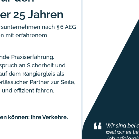
er 25 Jahren
hrsunternehmen nach § 6 AEG
en mit erfahrenem
de Praxiserfahrung,
spruch an Sicherheit und
auf dem Rangiergleis als
lässlicher Partner zur Seite,
 und effizient fahren.
en können: Ihre Verkehre.
“
Wir sind bei 
weil wir es li
Job erfolgre