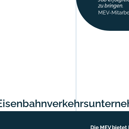
zu bringen.
MEV-Mitarbe
Eisenbahnverkehrs­untern
Die MEV bietet I