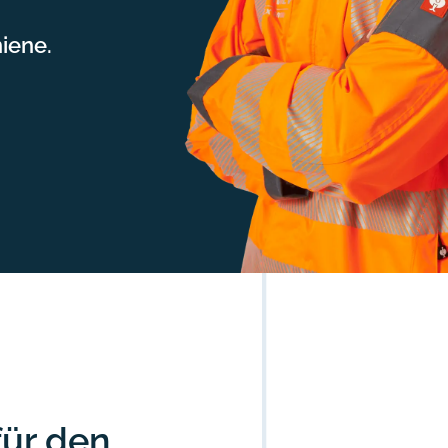
iene.
ür den