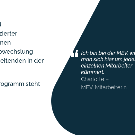
d
zierter
inen
“
 Abwechslung
Ich bin bei der MEV, we
man sich hier um jede
eitenden in der
einzelnen Mitarbeiter
kümmert.
Charlotte –
programm steht
MEV-Mitarbeiterin