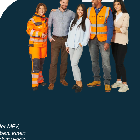
der MEV,
eben, einen
ich zu Ende