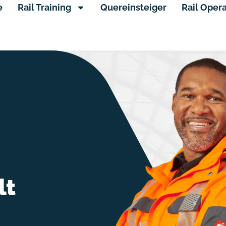
e
Rail Training
Quereinsteiger
Rail Oper
lt